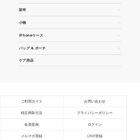
財布
長財布
小物
コンパクト財布・折財布
名刺入れ
カード / コインケース
iPhoneケース
パスケース
iPhone 15
キーケース / キーホルダー
バッグ & ポーチ
iPhone 15 Pro
その他革小物
トートバッグ
iPhone 15 Pro Max
ケア用品
ビジネスバッグ
全機種
ショルダーバッグ / バックパック
スモールバッグ / ポーチ
ご利用ガイド
お問い合わせ
特定商取引法
プライバシーポリシー
会員登録
ログイン
メルマガ登録
LINE登録