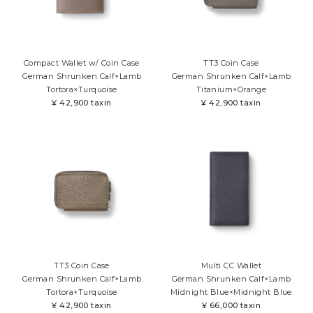
Compact Wallet w/ Coin Case
TT3 Coin Case
German Shrunken Calf×Lamb
German Shrunken Calf×Lamb
Tortora×Turquoise
Titanium×Orange
¥
42,900 taxin
¥
42,900 taxin
TT3 Coin Case
Multi CC Wallet
German Shrunken Calf×Lamb
German Shrunken Calf×Lamb
Tortora×Turquoise
Midnight Blue×Midnight Blue
¥
42,900 taxin
¥
66,000 taxin