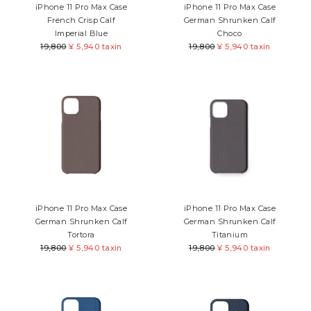
iPhone 11 Pro Max Case
iPhone 11 Pro Max Case
ケア用品
French Crisp Calf
German Shrunken Calf
Imperial Blue
Choco
PICK UP
ピックアップ
19,800
¥
5,940 taxin
19,800
¥
5,940 taxin
LEATHER
レザー
COLOR
カラー
FEATURE
MAINTENANCE
STORE
iPhone 11 Pro Max Case
iPhone 11 Pro Max Case
German Shrunken Calf
German Shrunken Calf
Tortora
Titanium
19,800
¥
5,940 taxin
19,800
¥
5,940 taxin