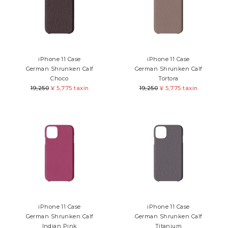
iPhone 11 Case
iPhone 11 Case
German Shrunken Calf
German Shrunken Calf
Choco
Tortora
19,250
¥
5,775 taxin
19,250
¥
5,775 taxin
iPhone 11 Case
iPhone 11 Case
German Shrunken Calf
German Shrunken Calf
Indian Pink
Titanium