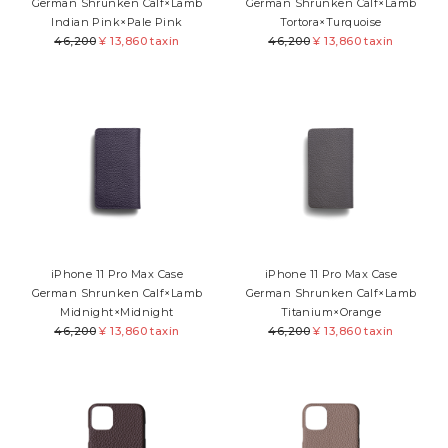
German Shrunken Calf×Lamb
German Shrunken Calf×Lamb
Indian Pink×Pale Pink
Tortora×Turquoise
46,200
¥
13,860 taxin
46,200
¥
13,860 taxin
iPhone 11 Pro Max Case
iPhone 11 Pro Max Case
German Shrunken Calf×Lamb
German Shrunken Calf×Lamb
Midnight×Midnight
Titanium×Orange
46,200
¥
13,860 taxin
46,200
¥
13,860 taxin