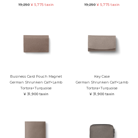
19,250
¥
5,775 taxin
19,250
¥
5,775 taxin
Business Card Pouch Magnet
Key Case
German Shrunken Calf×Lamb
German Shrunken Calf×Lamb
Tortora×Turquoise
Tortora×Turquoise
¥
31,900 taxin
¥
31,900 taxin