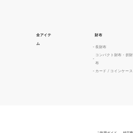
全アイテ
財布
ム
長財布
コンパクト財布・折
布
カード / コインケース
ご利用ガイド
特定