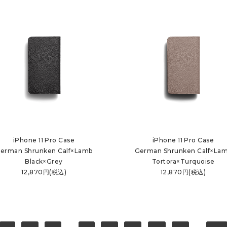
iPhone 11 Pro Case
iPhone 11 Pro Case
erman Shrunken Calf×Lamb
German Shrunken Calf×La
Black×Grey
Tortora×Turquoise
12,870円(税込)
12,870円(税込)