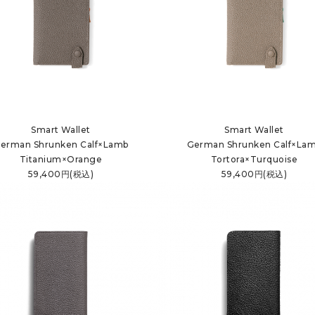
Smart Wallet
Smart Wallet
erman Shrunken Calf×Lamb
German Shrunken Calf×La
Titanium×Orange
Tortora×Turquoise
59,400円(税込)
59,400円(税込)