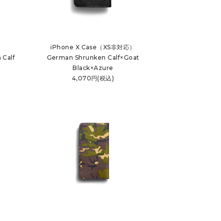
iPhone X Case（XS非対応）
 Calf
German Shrunken Calf×Goat
Black×Azure
4,070円(税込)