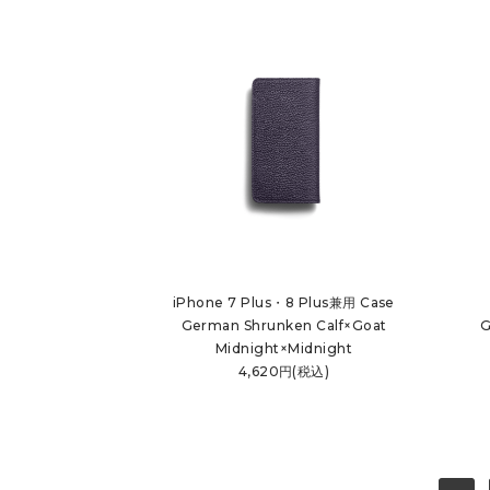
iPhone 7 Plus・8 Plus兼用 Case
German Shrunken Calf×Goat
G
Midnight×Midnight
4,620円(税込)