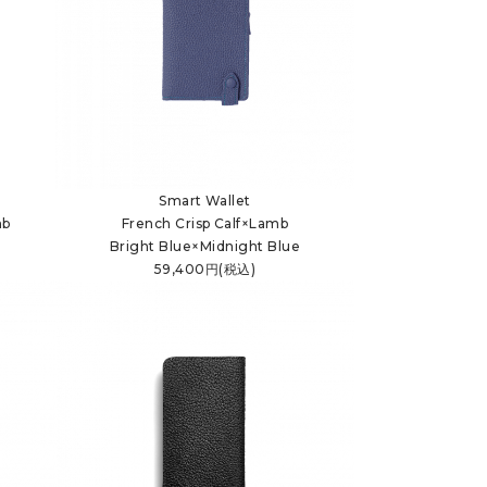
Smart Wallet
mb
French Crisp Calf×Lamb
Bright Blue×Midnight Blue
59,400円(税込)