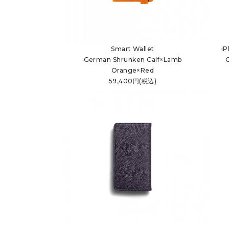
Smart Wallet
i
German Shrunken Calf×Lamb
Orange×Red
59,400円(税込)