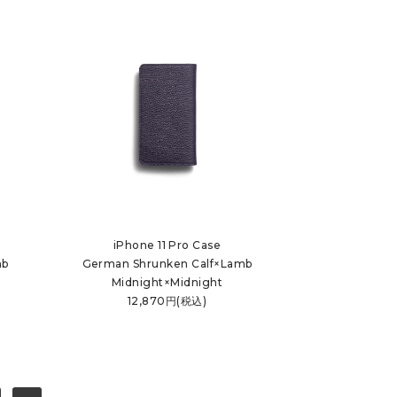
iPhone 11 Pro Case
mb
German Shrunken Calf×Lamb
Midnight×Midnight
12,870円(税込)