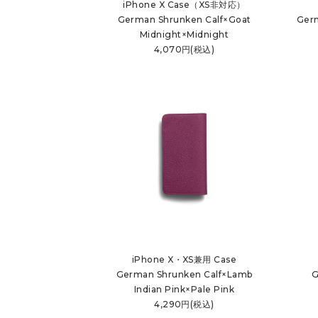
iPhone X Case（XS非対応）
German Shrunken Calf×Goat
Germ
Midnight×Midnight
4,070円(税込)
iPhone X・XS兼用 Case
German Shrunken Calf×Lamb
G
Indian Pink×Pale Pink
4,290円(税込)