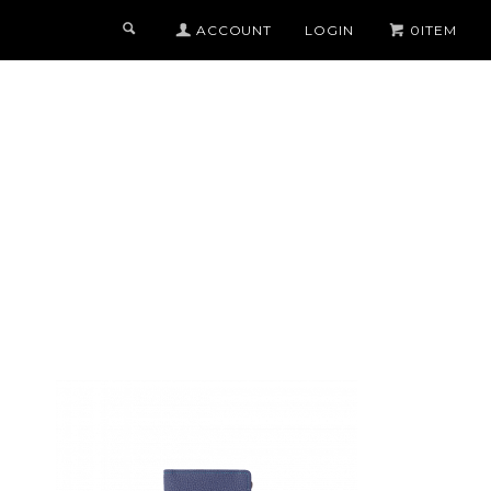
ACCOUNT
LOGIN
0ITEM
COLOR
BLACK x AZURE
MIDNIGHT BLUE x MIDNIGHT BLUE
TITANIUM x ORANGE
TORTORA x TURQUOISE
CAMOUFLAGE GREY x YELLOW
S
CHOCOLATE x PURPLE
ALL 22 COLOR