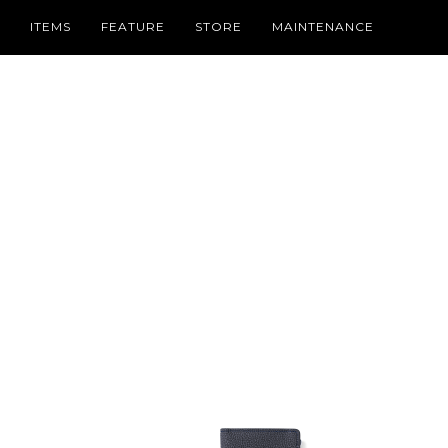
ITEMS
FEATURE
STORE
MAINTENANCE
PICK UP
CATEGORY
SPRING SUMMER COLLECTION
WALLET /
TIMELESS LEATHER WALLETS FOR
HOLIDAY COLLECTION
SMALL L
FATHER’S DAY
THE NEWEST MODEL
IPHONE 
2026 NEW COLLECTION
BAG / PO
FOR BUSINESS BRIEFCASE & TOTE
LEATHER
BAG
LIZARD LEATHER ACCENTS