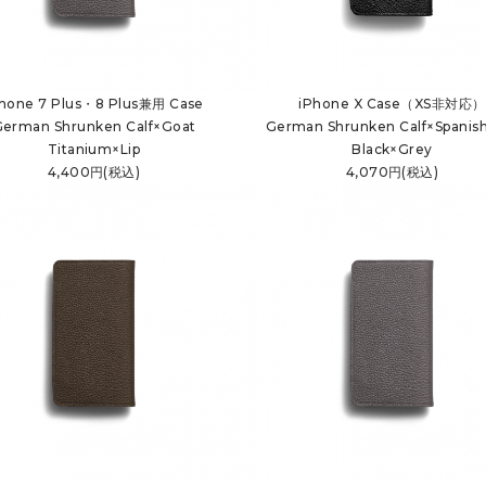
Phone 7 Plus・8 Plus兼用 Case
iPhone X Case（XS非対応）
German Shrunken Calf×Goat
German Shrunken Calf×Spanish
Titanium×Lip
Black×Grey
4,400円(税込)
4,070円(税込)