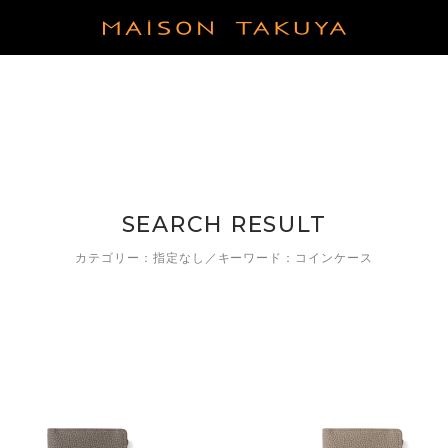
LEATHER
 COIN CASE
French Crisp Calf
TIMELESS LEATHER GIFT
EASY TO USE TOTE
ETHER GOODS
German Shrunken Calf
BAG
SHORT TRIP BAG
CASE
Exotic Leather
FIND YOUR FAVORITE
WALLETS TO CHOOSE BY
COLOR
UCH
SEARCH RESULT
COLOR
 CARE GOODS
ITEMS FOR RAINY DAY
BESTSELLERS × 6 NEW
カテゴリー：指定なし／キーワード：コインケース
COLORS
COMPACT BAG