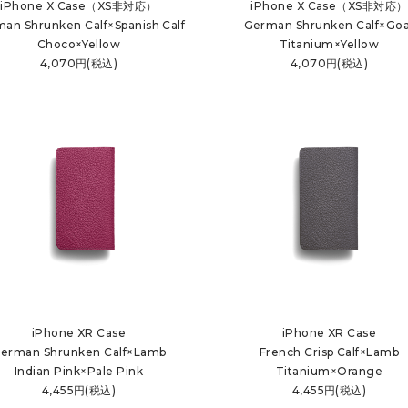
iPhone X Case（XS非対応）
iPhone X Case（XS非対応）
an Shrunken Calf×Spanish Calf
German Shrunken Calf×Goa
Choco×Yellow
Titanium×Yellow
4,070円(税込)
4,070円(税込)
iPhone XR Case
iPhone XR Case
erman Shrunken Calf×Lamb
French Crisp Calf×Lamb
Indian Pink×Pale Pink
Titanium×Orange
4,455円(税込)
4,455円(税込)