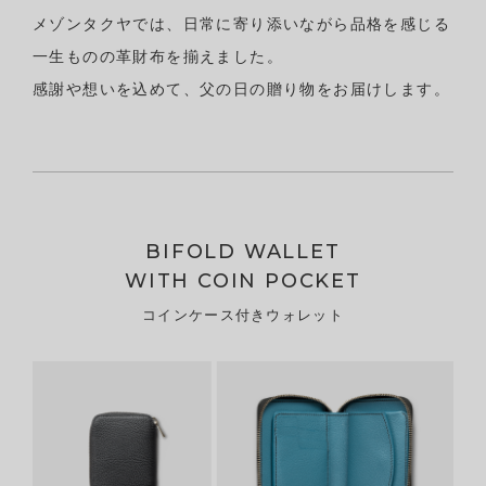
メゾンタクヤでは、日常に寄り添いながら品格を感じる
ケア用品
一生ものの革財布を揃えました。
PICK UP
ピックアップ
感謝や想いを込めて、父の日の贈り物をお届けします。
LEATHER
レザー
COLOR
カラー
FEATURE
BIFOLD WALLET
MAINTENANCE
WITH COIN POCKET
STORE
コインケース付きウォレット