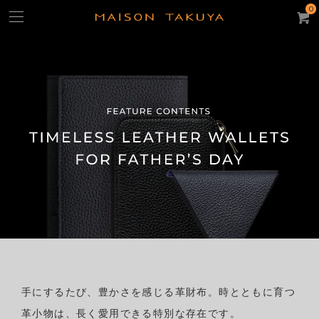
0
Feature Contents Timeless Leather Wa
よく使われるキーワード：
ギフト
iPhone15ケース
キーケース
名刺入れ
パスケース
トートバッグ
コンパクト・ウォレット
コインケース
ACCOUNT
CATEGORY
カテゴリー
財布/コインケース
スモール・レザーグッズ
手にするたび、豊かさを感じる革財布。時とともに育つ
iPhoneケース
革小物は、長く愛用できる特別な存在です。
バッグ・ポーチ