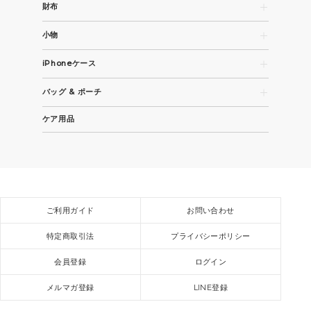
財布
長財布
小物
コンパクト財布・折財布
名刺入れ
カード / コインケース
iPhoneケース
パスケース
iPhone 15
キーケース / キーホルダー
バッグ & ポーチ
iPhone 15 Pro
その他革小物
トートバッグ
iPhone 15 Pro Max
ケア用品
ビジネスバッグ
全機種
ショルダーバッグ / バックパック
スモールバッグ / ポーチ
ご利用ガイド
お問い合わせ
特定商取引法
プライバシーポリシー
会員登録
ログイン
メルマガ登録
LINE登録