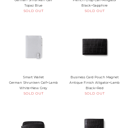
German Shrunken Calf
French Crisp Calf×Alligator
Topaz Blue
Black×Sapphire
SOLD OUT
SOLD OUT
Smart Wallet
Business Card Pouch Magnet
German Shrunken Calf×Lamb
Antique Finish Alligator×Lamb
White×New Grey
Black×Red
SOLD OUT
SOLD OUT