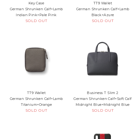
Key Case
TT9 Wallet
ケア用品
German Shrunken Calf×Lamb
German Shrunken Calf×Lamb
Indian Pink×Pale Pink
Black×Azure
PICK UP
ピックアップ
SOLD OUT
SOLD OUT
LEATHER
レザー
COLOR
カラー
FEATURE
MAINTENANCE
STORE
TT9 Wallet
Business T Slim 2
German Shrunken Calf×Lamb
German Shrunken Calf×Soft Calf
Titanium×Orange
Midnight Blue×Midnight Blue
SOLD OUT
SOLD OUT