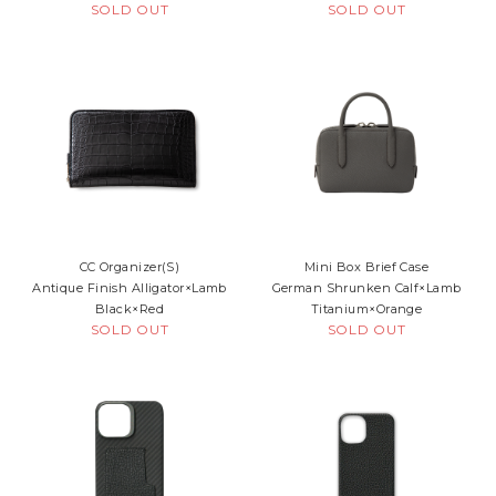
SOLD OUT
SOLD OUT
CC Organizer(S)
Mini Box Brief Case
Antique Finish Alligator×Lamb
German Shrunken Calf×Lamb
Black×Red
Titanium×Orange
SOLD OUT
SOLD OUT