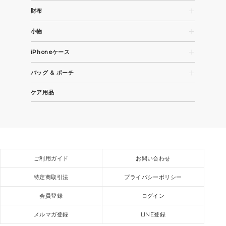
財布
長財布
小物
コンパクト財布・折財布
名刺入れ
カード / コインケース
iPhoneケース
パスケース
iPhone 15
キーケース / キーホルダー
バッグ & ポーチ
iPhone 15 Pro
その他革小物
トートバッグ
iPhone 15 Pro Max
ケア用品
ビジネスバッグ
全機種
ショルダーバッグ / バックパック
スモールバッグ / ポーチ
ご利用ガイド
お問い合わせ
特定商取引法
プライバシーポリシー
会員登録
ログイン
メルマガ登録
LINE登録