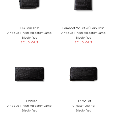
TT3 Coin Case
Compact Wallet w/ Coin Case
Antique Finish Alligator×Lamb
Antique Finish Alligator×Lamb
Black×Red
Black×Red
SOLD OUT
SOLD OUT
TT1 Wallet
TT3 Wallet
Antique Finish Alligator×Lamb
Alligator Leather
Black×Red
Black×Red