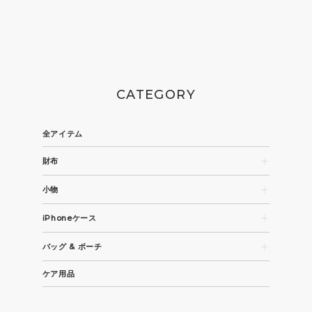
CATEGORY
全アイテム
財布
長財布
小物
コンパクト財布・折財布
名刺入れ
カード / コインケース
iPhoneケース
パスケース
iPhone 15
キーケース / キーホルダー
バッグ & ポーチ
iPhone 15 Pro
その他革小物
トートバッグ
iPhone 15 Pro Max
ケア用品
ビジネスバッグ
全機種
ショルダーバッグ / バックパック