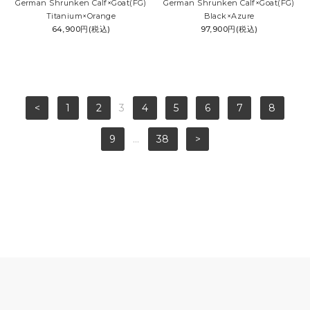
German Shrunken Calf×Goat(FG)
German Shrunken Calf×Goat(FG)
Titanium×Orange
Black×Azure
64,900円(税込)
97,900円(税込)
<
1
2
3
4
5
6
7
8
9
...
38
>