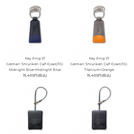
Key Ring 01
Key Ring 01
German Shrunken Calf×Goat(FG)
German Shrunken Calf×Goat(FG)
Midnight Blue×Midnight Blue
Titanium×Orange
15,400円(税込)
15,400円(税込)