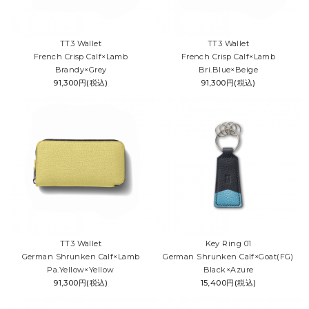
ケア用品
PICK UP
ピックアップ
TT3 Wallet
TT3 Wallet
French Crisp Calf×Lamb
French Crisp Calf×Lamb
LEATHER
レザー
Brandy×Grey
Bri.Blue×Beige
91,300円(税込)
91,300円(税込)
COLOR
カラー
FEATURE
MAINTENANCE
STORE
TT3 Wallet
Key Ring 01
German Shrunken Calf×Lamb
German Shrunken Calf×Goat(FG)
Pa.Yellow×Yellow
Black×Azure
91,300円(税込)
15,400円(税込)