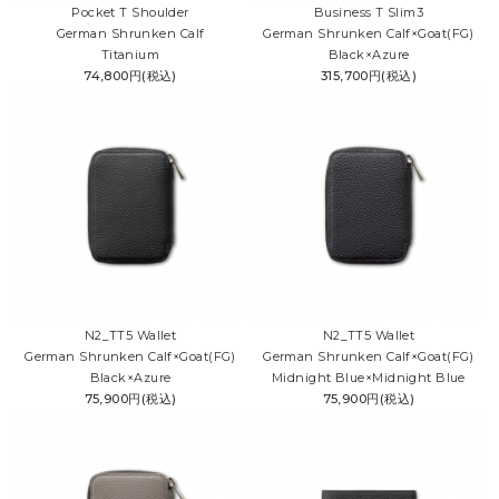
Pocket T Shoulder
Business T Slim3
German Shrunken Calf
German Shrunken Calf×Goat(FG)
Titanium
Black×Azure
74,800円(税込)
315,700円(税込)
N2_TT5 Wallet
N2_TT5 Wallet
German Shrunken Calf×Goat(FG)
German Shrunken Calf×Goat(FG)
Black×Azure
Midnight Blue×Midnight Blue
75,900円(税込)
75,900円(税込)