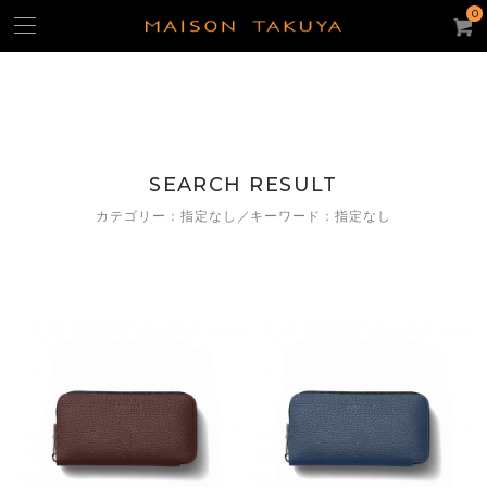
0
よく使われるキーワード：
ギフト
iPhone15ケース
キーケース
名刺入れ
パスケース
SEARCH RESULT
トートバッグ
コンパクト・ウォレット
コインケース
カテゴリー：指定なし／キーワード：指定なし
ACCOUNT
CATEGORY
カテゴリー
財布/コインケース
スモール・レザーグッズ
iPhoneケース
バッグ・ポーチ