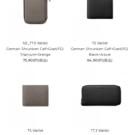
N2_TT5 Wallet
T5 Wallet
German Shrunken Calf×Goat(FG)
German Shrunken Calf×Goat(FG)
Titanium×Orange
Black×Azure
75,900円(税込)
64,900円(税込)
T5 Wallet
TT3 Wallet