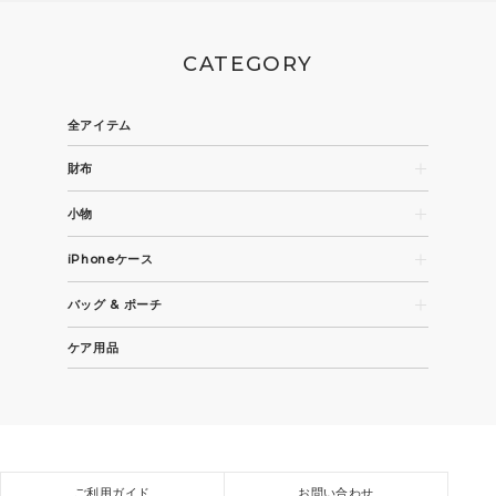
CATEGORY
全アイテム
財布
長財布
小物
コンパクト財布・折財布
名刺入れ
カード / コインケース
iPhoneケース
パスケース
iPhone 15
キーケース / キーホルダー
バッグ & ポーチ
iPhone 15 Pro
その他革小物
トートバッグ
iPhone 15 Pro Max
ケア用品
ビジネスバッグ
全機種
ショルダーバッグ / バックパック
スモールバッグ / ポーチ
ご利用ガイド
お問い合わせ