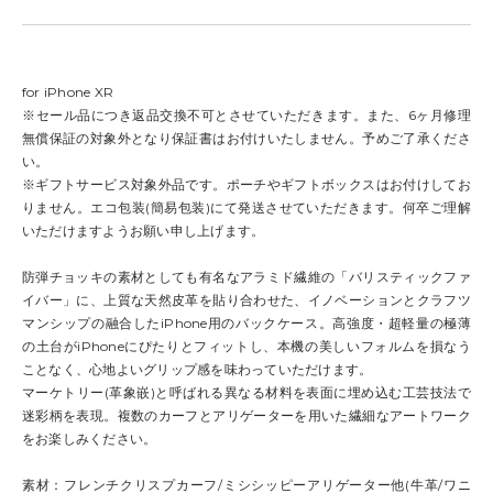
for iPhone XR
※セール品につき返品交換不可とさせていただきます。また、6ヶ月修理
無償保証の対象外となり保証書はお付けいたしません。予めご了承くださ
い。
※ギフトサービス対象外品です。ポーチやギフトボックスはお付けしてお
りません。エコ包装(簡易包装)にて発送させていただきます。何卒ご理解
いただけますようお願い申し上げます。
防弾チョッキの素材としても有名なアラミド繊維の「バリスティックファ
イバー」に、上質な天然皮革を貼り合わせた、イノベーションとクラフツ
マンシップの融合したiPhone用のバックケース。高強度・超軽量の極薄
の土台がiPhoneにぴたりとフィットし、本機の美しいフォルムを損なう
ことなく、心地よいグリップ感を味わっていただけます。
マーケトリー(革象嵌)と呼ばれる異なる材料を表面に埋め込む工芸技法で
迷彩柄を表現。複数のカーフとアリゲーターを用いた繊細なアートワーク
をお楽しみください。
素材：フレンチクリスプカーフ/ミシシッピーアリゲーター他(牛革/ワニ