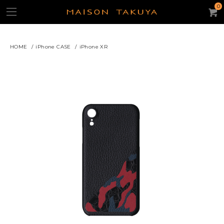
0
HOME
/
iPhone CASE
/
iPhone XR
よく使われるキーワード：
ギフト
iPhone15ケース
キーケース
名刺入れ
パスケース
トートバッグ
コンパクト・ウォレット
コインケース
ACCOUNT
CATEGORY
カテゴリー
財布/コインケース
スモール・レザーグッズ
iPhoneケース
バッグ・ポーチ