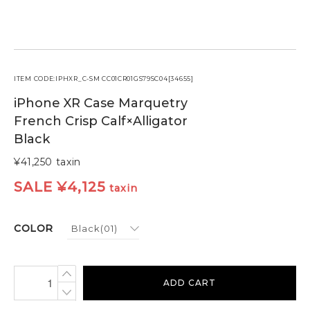
ケア用品
PICK UP
ピックアップ
LEATHER
レザー
ITEM CODE:IPHXR_C-SM CC01CR01GS79SC04[34655]
COLOR
カラー
iPhone XR Case Marquetry
French Crisp Calf×Alligator
Black
FEATURE
¥41,250
taxin
MAINTENANCE
SALE
¥
4,125
taxin
STORE
COLOR
ADD CART