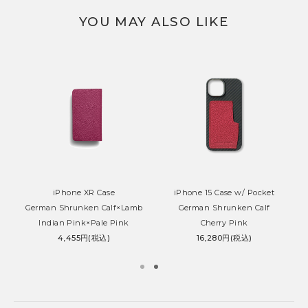
YOU MAY ALSO LIKE
iPhone XR Case
iPhone 15 Case w/ Pocket
German Shrunken Calf×Lamb
German Shrunken Calf
Indian Pink×Pale Pink
Cherry Pink
4,455円(税込)
16,280円(税込)