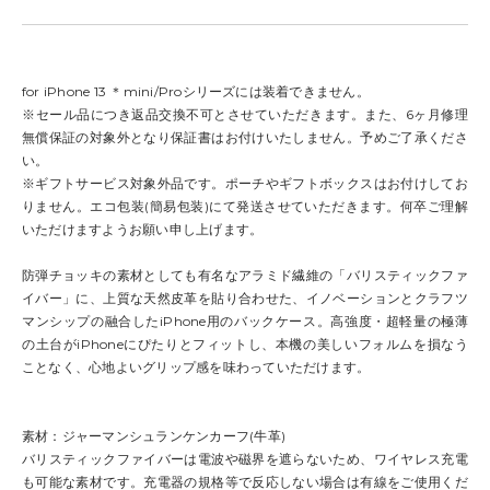
for iPhone 13 ＊mini/Proシリーズには装着できません。
※セール品につき返品交換不可とさせていただきます。また、6ヶ月修理
無償保証の対象外となり保証書はお付けいたしません。予めご了承くださ
い。
※ギフトサービス対象外品です。ポーチやギフトボックスはお付けしてお
りません。エコ包装(簡易包装)にて発送させていただきます。何卒ご理解
いただけますようお願い申し上げます。
防弾チョッキの素材としても有名なアラミド繊維の「バリスティックファ
イバー」に、上質な天然皮革を貼り合わせた、イノベーションとクラフツ
マンシップの融合したiPhone用のバックケース。高強度・超軽量の極薄
の土台がiPhoneにぴたりとフィットし、本機の美しいフォルムを損なう
ことなく、心地よいグリップ感を味わっていただけます。
素材：ジャーマンシュランケンカーフ(牛革)
バリスティックファイバーは電波や磁界を遮らないため、ワイヤレス充電
も可能な素材です。充電器の規格等で反応しない場合は有線をご使用くだ