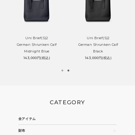
Uni Brief(S)2
Uni Brief(S)2
German Shrunken Calf
German Shrunken Calf
Midnight Blue
Black
143,000円(税込)
143,000円(税込)
CATEGORY
全アイテム
財布