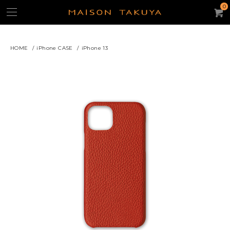
0
HOME
/
iPhone CASE
/
iPhone 13
よく使われるキーワード：
ギフト
iPhone15ケース
キーケース
名刺入れ
パスケース
トートバッグ
コンパクト・ウォレット
コインケース
ACCOUNT
CATEGORY
カテゴリー
財布/コインケース
スモール・レザーグッズ
iPhoneケース
バッグ・ポーチ