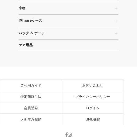
長財布
小物
コンパクト財布・折財布
名刺入れ
カード / コインケース
iPhoneケース
パスケース
iPhone 15
キーケース / キーホルダー
バッグ & ポーチ
iPhone 15 Pro
その他革小物
トートバッグ
iPhone 15 Pro Max
ケア用品
ビジネスバッグ
全機種
ショルダーバッグ / バックパック
スモールバッグ / ポーチ
ご利用ガイド
お問い合わせ
特定商取引法
プライバシーポリシー
会員登録
ログイン
メルマガ登録
LINE登録