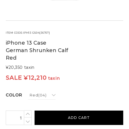
ケア用品
PICK UP
ピックアップ
LEATHER
レザー
ITEM CODE:IPH13 GS04[36707]
COLOR
カラー
iPhone 13 Case
German Shrunken Calf
Red
FEATURE
¥20,350
taxin
MAINTENANCE
SALE
¥
12,210
taxin
STORE
COLOR
ADD CART