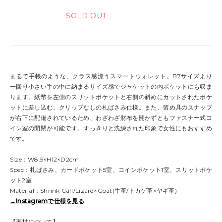
まるで手帳のような、クラス感漂うスマートウォレット。B7サイズより
一回り小さい手の中に納まるサイズ感でジャケットの内ポケットにも収ま
ります。紙幣を左側のスリットポケットと右側の斜めにカットされたポケ
ットに差し込む、クリップなしの札ばさみ仕様。また、留め具のスナップ
が右下に配備されているため、わざわざ財布を開かずともファスナー式コ
イン室の開閉が可能です。すっきりと洗練された印象で女性にもおすすめ
です。
Size：W8.5×H12×D2cm
Spec：札ばさみ、カードポケット5室、コインポケット1室、スリットポケ
ット2室
Material：Shrink Calf/Lizard×Goat(牛革/トカゲ革×ヤギ革)
→Instagramで仕様を見る
【素材について】