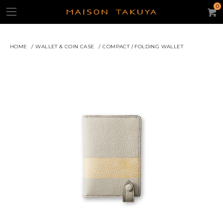
0
HOME
/
WALLET & COIN CASE
/
COMPACT / FOLDING WALLET
よく使われるキーワード：
ギフト
iPhone15ケース
キーケース
名刺入れ
パスケース
トートバッグ
コンパクト・ウォレット
コインケース
ACCOUNT
CATEGORY
カテゴリー
財布/コインケース
スモール・レザーグッズ
iPhoneケース
バッグ・ポーチ