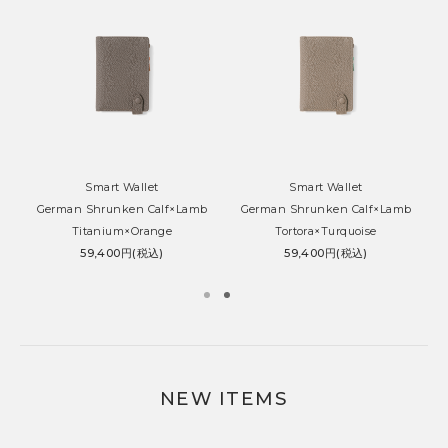
Smart Wallet
Smart Wallet
German Shrunken Calf×Lamb
German Shrunken Calf×Lamb
Titanium×Orange
Tortora×Turquoise
59,400円(税込)
59,400円(税込)
NEW ITEMS