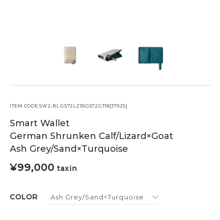
ケア用品
PICK UP
ピックアップ
LEATHER
レザー
COLOR
カラー
FEATURE
ITEM CODE:SW2-BL GS72LZ05GS72GT18[37025]
MAINTENANCE
Smart Wallet
STORE
German Shrunken Calf/Lizard×Goat
Ash Grey/Sand×Turquoise
¥
99,000
taxin
COLOR