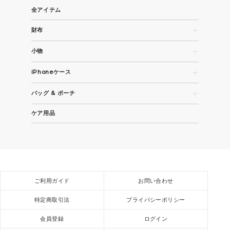
全アイテム
財布
長財布
小物
コンパクト財布・折財布
名刺入れ
カード / コインケース
iPhoneケース
パスケース
iPhone 15
キーケース / キーホルダー
バッグ & ポーチ
iPhone 15 Pro
その他革小物
トートバッグ
iPhone 15 Pro Max
ケア用品
ビジネスバッグ
全機種
ショルダーバッグ / バックパック
スモールバッグ / ポーチ
ご利用ガイド
お問い合わせ
特定商取引法
プライバシーポリシー
会員登録
ログイン