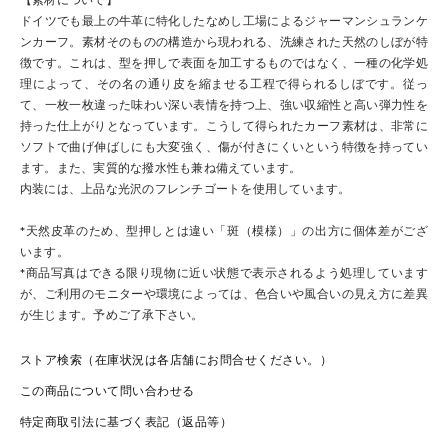
ドイツでも最上の牛革に特化したなめし工場によるジャーマンシュランケ
ンカーフ。素材そのものの構造から現われる、洗練された天然のしぼが特
徴です。これは、型を押しで表面を加工するものではなく、一種の化学処
理によって、その名の通り皮を縮ませる工程で得られるしぼです。従っ
て、一枚一枚違った味わい深い表情を持つ上、強い収縮性と高い弾力性を
持った仕上がりとなっています。こうして得られたカーフ素材は、非常に
ソフトで曲げ伸ばしにも大変強く、傷が付きにくいという特徴を持ってい
ます。また、実質的な撥水性も兼ね備えています。
内装には、上品な光沢のフレンチゴートを使用しています。
*天然皮革のため、型押しとは違い「斑（模様）」の出方に個体差がござ
います。
*商品写真はできる限り現物に近い状態で表示されるよう処理しています
が、ご利用のモニターや環境によっては、色合いや風合いの見え方に差異
が生じます。予めご了承下さい。
ストア検索（在庫状況は各店舗にお問合せください。）
この商品について問い合わせる
特定商取引法に基づく表記（返品等）