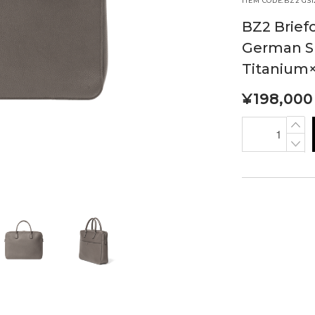
ITEM CODE:BZ2 GS1
BZ2 Brief
German S
Titanium
¥
198,000