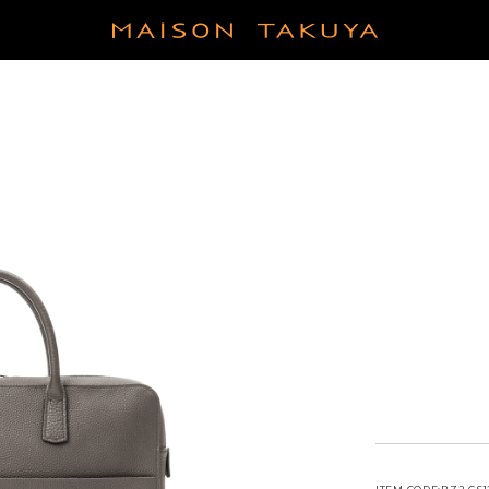
LEATHER
 COIN CASE
French Crisp Calf
TIMELESS LEATHER GIFT
EASY TO USE TOTE
ETHER GOODS
German Shrunken Calf
BAG
SHORT TRIP BAG
CASE
Exotic Leather
FIND YOUR FAVORITE
WALLETS TO CHOOSE BY
COLOR
UCH
COLOR
 CARE GOODS
ITEMS FOR RAINY DAY
BESTSELLERS × 6 NEW
COLORS
COMPACT BAG