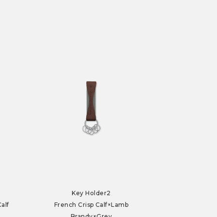
Key Holder2
alf
French Crisp Calf×Lamb
Brandy×Grey