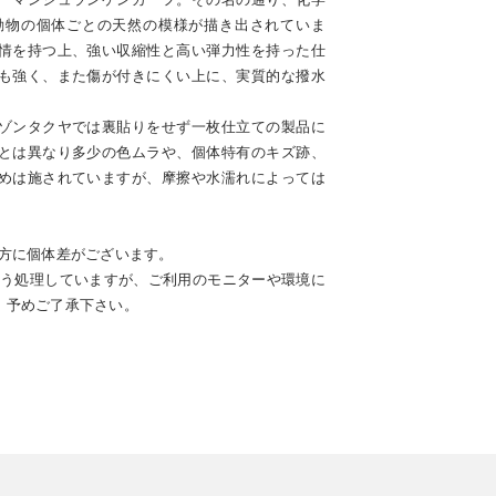
動物の個体ごとの天然の模様が描き出されていま
情を持つ上、強い収縮性と高い弾力性を持った仕
も強く、また傷が付きにくい上に、実質的な撥水
ゾンタクヤでは裏貼りをせず一枚仕立ての製品に
とは異なり多少の色ムラや、個体特有のキズ跡、
めは施されていますが、摩擦や水濡れによっては
出方に個体差がございます。
よう処理していますが、ご利用のモニターや環境に
。予めご了承下さい。