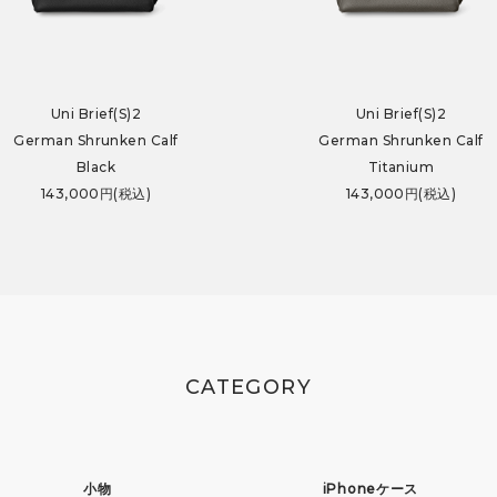
Uni Brief(S)2
Uni Brief(S)2
German Shrunken Calf
German Shrunken Calf
Black
Titanium
143,000円(税込)
143,000円(税込)
CATEGORY
小物
iPhoneケース