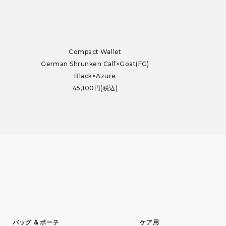
Compact Wallet
German Shrunken Calf×Goat(FG)
Black×Azure
45,100円(税込)
バッグ & ポーチ
ケア用