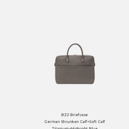
BZ2 Briefcase
German Shrunken Calf×Soft Calf
Titanium×Midnight Blue