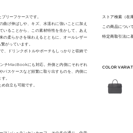
たブリーフケースです。
ストア検索（在
の曲げ伸ばしや、キズ、水濡れに強いことに加え
この商品につい
ていることから、この素材特性を生かして、あえ
特定商取引法に
来の柔らかさを味わえるとともに、オールレザー
も繋がっています。
構造で、ドリンクボトルやポーチもしっかりと収納で
6インチMacBookにも対応。外側と内側にそれぞれ
COLOR VARIAT
やパスケースなど頻繁に取り出すものを、内側に
ます。
ため自立も可能です。
ーマンシュランケンカーフ。その名の通り、化学