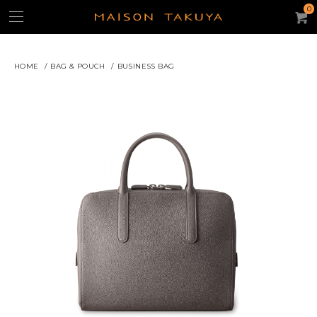
0
HOME
/
BAG & POUCH
/
BUSINESS BAG
よく使われるキーワード：
ギフト
iPhone15ケース
キーケース
名刺入れ
パスケース
トートバッグ
コンパクト・ウォレット
コインケース
ACCOUNT
CATEGORY
カテゴリー
財布/コインケース
スモール・レザーグッズ
iPhoneケース
バッグ・ポーチ