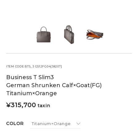
ケア用品
PICK UP
ピックアップ
LEATHER
レザー
COLOR
カラー
FEATURE
ITEM CODE:BTS_3 GS12FG04[38207]
MAINTENANCE
Business T Slim3
STORE
German Shrunken Calf×Goat(FG)
Titanium×Orange
¥
315,700
taxin
COLOR