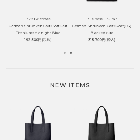
BZ2 Briefcase
Business T Slim3
German Shrunken Calf×Soft Calf
German Shrunken Calf×Goat(FG)
G
Titanium×Midnight Blue
Black×Azure
192,500円(税込)
315,700円(税込)
NEW ITEMS