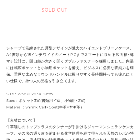
シャープで洗練された薄型デザインが魅力のハイエンドブリーフケース。
A4書類から15インチワイドのノートPCまでスマートに収める広面積×薄
マチ設計に、開口部が大きく開くダブルファスナーを採用しました。内装
には幅広ポケットと小物用ポケットを備え、ビジネスに必要な収納力を確
保。重厚な太めなラウンドハンドルは握りやすく長時間持っても疲れにく
い仕様で、持つ人の品格を引き立てます。
Size：W38×H29.5×D9cm
Spec：ポケット3室(書類用×1室、小物用×2室)
Material：Shrink Calf×Goat(牛革×ヤギ革)
【素材について】
牛革鞣しのトップクラスのタンナーが手掛けるジャーマンシュランケンカ
ーフ。その名の通り皮を縮ませる化学処理を経て得られる天然のシボが特
徴。これは、原皮固有の組織構造による天然の模様であり、製品に深い味