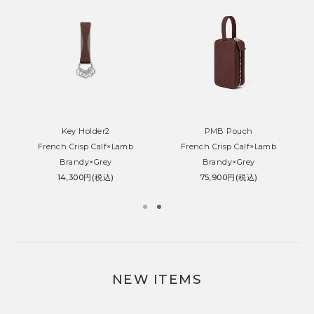
Key Holder2
PMB Pouch
French Crisp Calf×Lamb
French Crisp Calf×Lamb
Brandy×Grey
Brandy×Grey
14,300円(税込)
75,900円(税込)
NEW ITEMS