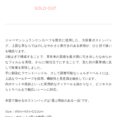
ジャーマンシュランケンカーフを贅沢に使用した、大容量ボストンバッ
グ。上質な革ならではのしなやかさと奥行きのある表情が、ひと目で違い
を物語ります。
2枚はぎで構成することで、革本来の質感を最大限に引き出したなめらか
なフォルムを実現。さらに1枚仕立てにすることで、見た目の重厚感に反
して軽量を実現しました。
手に馴染むラウンドハンドル、そして調整可能なショルダーベルトには、
上品なウールテープを採用。機能性と美意識を融合しています。
内ポケットや底鋲といった実用的なディテールも抜かりなく、ビジネスか
らトラベルまで幅広いシーンに対応。
本質で魅せるボストンバッグは“選ぶ理由のある一品”です。
Size：W54×H34×D22cm
Spec：ポケット2室(小物用×2室)