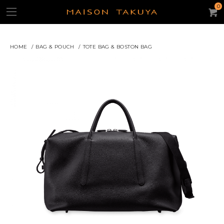
0
HOME
/
BAG & POUCH
/
TOTE BAG & BOSTON BAG
よく使われるキーワード：
ギフト
iPhone15ケース
キーケース
名刺入れ
パスケース
トートバッグ
コンパクト・ウォレット
コインケース
ACCOUNT
CATEGORY
カテゴリー
財布/コインケース
スモール・レザーグッズ
iPhoneケース
バッグ・ポーチ