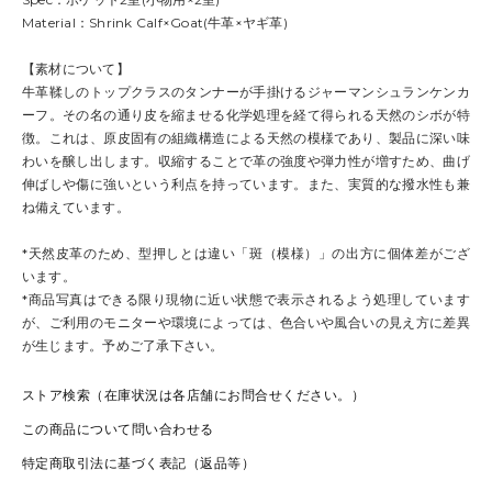
Material：Shrink Calf×Goat(牛革×ヤギ革)
【素材について】
牛革鞣しのトップクラスのタンナーが手掛けるジャーマンシュランケンカ
ーフ。その名の通り皮を縮ませる化学処理を経て得られる天然のシボが特
徴。これは、原皮固有の組織構造による天然の模様であり、製品に深い味
わいを醸し出します。収縮することで革の強度や弾力性が増すため、曲げ
伸ばしや傷に強いという利点を持っています。また、実質的な撥水性も兼
ね備えています。
*天然皮革のため、型押しとは違い「斑（模様）」の出方に個体差がござ
います。
*商品写真はできる限り現物に近い状態で表示されるよう処理しています
が、ご利用のモニターや環境によっては、色合いや風合いの見え方に差異
が生じます。予めご了承下さい。
ストア検索（在庫状況は各店舗にお問合せください。）
この商品について問い合わせる
特定商取引法に基づく表記（返品等）