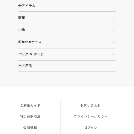
全アイテム
財布
長財布
小物
コンパクト財布・折財布
名刺入れ
カード / コインケース
iPhoneケース
パスケース
iPhone 15
キーケース / キーホルダー
バッグ & ポーチ
iPhone 15 Pro
その他革小物
トートバッグ
iPhone 15 Pro Max
ケア用品
ビジネスバッグ
全機種
ショルダーバッグ / バックパック
スモールバッグ / ポーチ
ご利用ガイド
お問い合わせ
特定商取引法
プライバシーポリシー
会員登録
ログイン