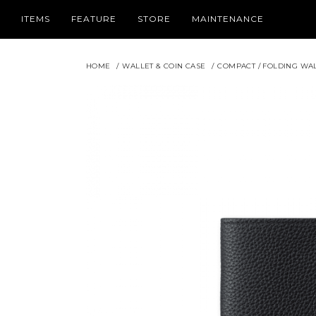
ITEMS
FEATURE
STORE
MAINTENANCE
HOME
/
WALLET & COIN CASE
/
COMPACT / FOLDING WA
PICK UP
CATEGORY
SPRING SUMMER COLLECTION
WALLET /
TIMELESS LEATHER WALLETS FOR
HOLIDAY COLLECTION
SMALL L
FATHER’S DAY
THE NEWEST MODEL
IPHONE 
2026 NEW COLLECTION
BAG / PO
FOR BUSINESS BRIEFCASE & TOTE
LEATHER
BAG
LIZARD LEATHER ACCENTS