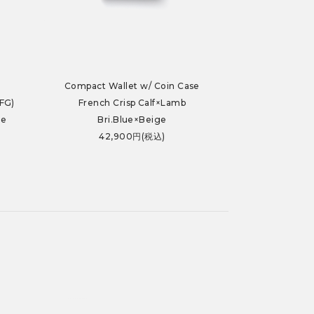
Compact Wallet w/ Coin Case
FG)
French Crisp Calf×Lamb
ue
Bri.Blue×Beige
42,900円(税込)