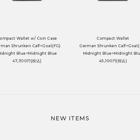
ompact Wallet w/ Coin Case
Compact Wallet
rman Shrunken Calf×Goat(FG)
German Shrunken Calf×Goat(
idnight Blue×Midnight Blue
Midnight Blue×Midnight Bl
47,300円(税込)
45,100円(税込)
NEW ITEMS