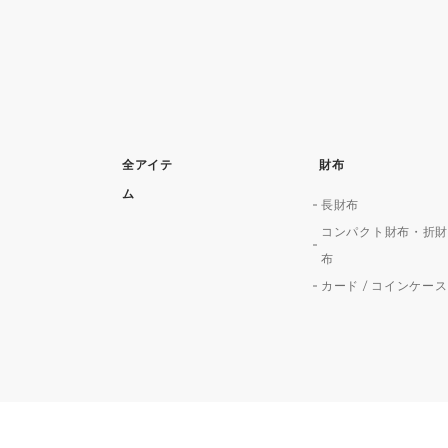
全アイテ
財布
ム
長財布
コンパクト財布・折
布
カード / コインケース