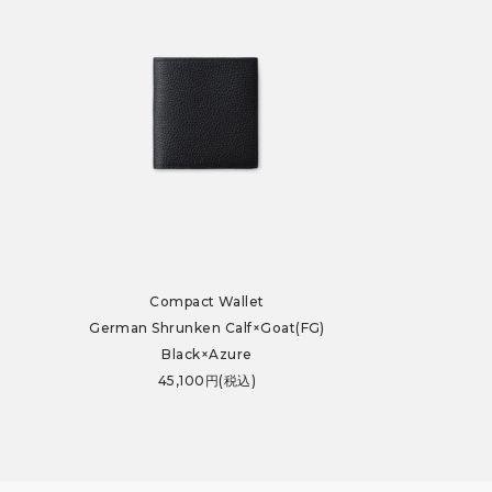
Compact Wallet
German Shrunken Calf×Goat(FG)
Black×Azure
45,100円(税込)