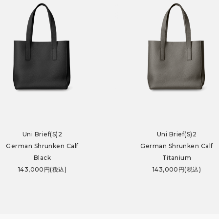
Uni Brief(S)2
Uni Brief(S)2
German Shrunken Calf
German Shrunken Calf
Black
Titanium
143,000円(税込)
143,000円(税込)