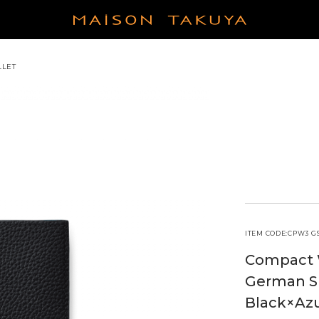
LLET
LEATHER
 COIN CASE
French Crisp Calf
TIMELESS LEATHER GIFT
EASY TO USE TOTE
ETHER GOODS
German Shrunken Calf
BAG
SHORT TRIP BAG
CASE
Exotic Leather
FIND YOUR FAVORITE
WALLETS TO CHOOSE BY
COLOR
UCH
COLOR
 CARE GOODS
ITEMS FOR RAINY DAY
BESTSELLERS × 6 NEW
COLORS
COMPACT BAG
ITEM CODE:CPW3 GS
Compact 
German S
Black×Az