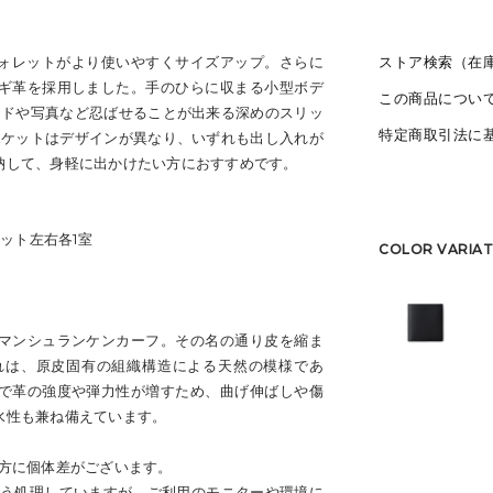
ウォレットがより使いやすくサイズアップ。さらに
ストア検索（在
ギ革を採用しました。手のひらに収まる小型ボデ
この商品につい
ードや写真など忍ばせることが出来る深めのスリッ
特定商取引法に
ポケットはデザインが異なり、いずれも出し入れが
納して、身軽に出かけたい方におすすめです。
ット左右各1室
COLOR VARIAT
マンシュランケンカーフ。その名の通り皮を縮ま
れは、原皮固有の組織構造による天然の模様であ
で革の強度や弾力性が増すため、曲げ伸ばしや傷
水性も兼ね備えています。
出方に個体差がございます。
よう処理していますが、ご利用のモニターや環境に