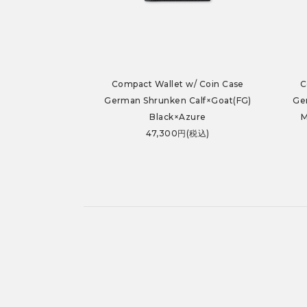
Compact Wallet w/ Coin Case
C
German Shrunken Calf×Goat(FG)
Ge
Black×Azure
M
47,300円(税込)