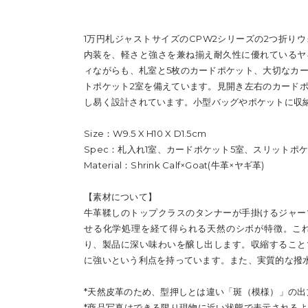
1万円札ジャストサイズのCPW2シリーズの2つ折り
内装を、軽さと強さを兼ね揃え耐久性に優れているヤ
ィながらも、札室と5枚のカードポケット、大切なカ
トポケット2室を備えています。見開き左右のカード
し易く設計されています。小型バッグやポケットに収
Size：W9.5 X H10 X D1.5cm
Spec：札入れ1室、カードポケット5室、スリットポケ
Material：Shrink Calf×Goat(牛革×ヤギ革)
【素材について】
牛革鞣しのトップクラスのタンナーが手掛けるジャー
せる化学処理を経て得られる天然のシボが特徴。こ
り、製品に深い味わいを醸し出します。収縮すること
に強いという利点を持っています。また、実質的な撥
*天然皮革のため、型押しとは違い「斑（模様）」の
*商品写真はできる限り現物に近い状態で表示される