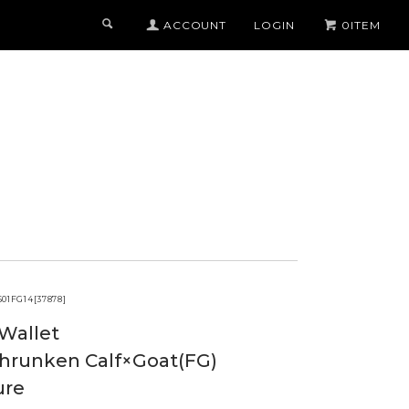
ACCOUNT
LOGIN
0ITEM
COLOR
BLACK x AZURE
MIDNIGHT BLUE x MIDNIGHT BLUE
TITANIUM x ORANGE
TORTORA x TURQUOISE
CAMOUFLAGE GREY x YELLOW
S
CHOCOLATE x PURPLE
ALL 22 COLOR
01FG14[37878]
Wallet
hrunken Calf×Goat(FG)
ure