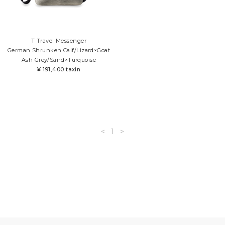
T Travel Messenger
German Shrunken Calf/Lizard×Goat
Ash Grey/Sand×Turquoise
¥
191,400 taxin
<
1
>