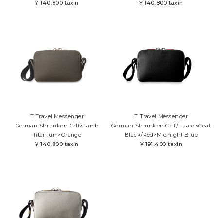
¥
140,800 taxin
¥
140,800 taxin
ケア用品
PICK UP
ピックアップ
LEATHER
レザー
COLOR
カラー
FEATURE
T Travel Messenger
T Travel Messenger
MAINTENANCE
German Shrunken Calf×Lamb
German Shrunken Calf/Lizard×Goat
STORE
Titanium×Orange
Black/Red×Midnight Blue
¥
140,800 taxin
¥
191,400 taxin