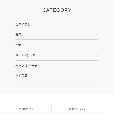
CATEGORY
全アイテム
財布
長財布
小物
コンパクト財布・折財布
名刺入れ
カード / コインケース
iPhoneケース
パスケース
iPhone 15
キーケース / キーホルダー
バッグ & ポーチ
iPhone 15 Pro
その他革小物
トートバッグ
iPhone 15 Pro Max
ケア用品
ビジネスバッグ
全機種
ショルダーバッグ / バックパック
スモールバッグ / ポーチ
ご利用ガイド
お問い合わせ