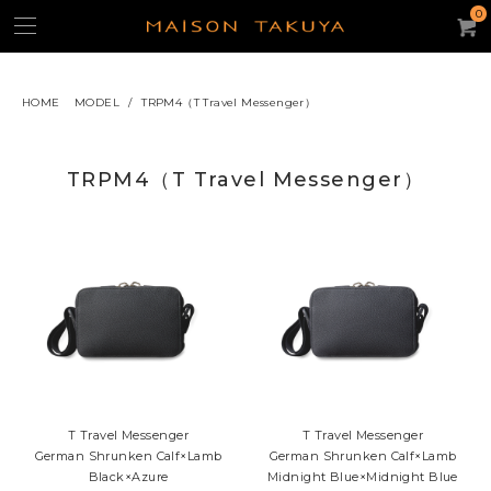
0
HOME
MODEL
/
TRPM4（T Travel Messenger）
よく使われるキーワード：
ギフト
iPhone15ケース
キーケース
名刺入れ
パスケース
TRPM4（T Travel Messenger）
トートバッグ
コンパクト・ウォレット
コインケース
ACCOUNT
CATEGORY
カテゴリー
財布/コインケース
スモール・レザーグッズ
T Travel Messenger
T Travel Messenger
iPhoneケース
German Shrunken Calf×Lamb
German Shrunken Calf×Lamb
Black×Azure
Midnight Blue×Midnight Blue
バッグ・ポーチ